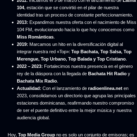
2011:
Iniciamos el 9 de marzo con el lanzamiento de
Latina
104
, estación que se convirtió en el pilar de nuestra
identidad tras un proceso de constante perfeccionamiento.
2013:
Expandimos nuestra oferta con el nacimiento de Miss
104 FM, evolucionando hacia lo que hoy conocemos como
Miss Románticas
.
2019:
Marcamos un hito en la diversificación digital al
integrar nuestra red «Top»:
Top Bachata, Top Salsa, Top
Merengue, Top Urbano, Top Balada y Top Cristiano
.
2022 – 2023:
Fortalecimos nuestra presencia en el género
rey de la diáspora con la llegada de
Bachata Hit Radio
y
Bachata Mix Radio
.
Actualidad:
Con el lanzamiento de
radioenlinea.net
en
2023, consolidamos un directorio que agrupa las principales
estaciones dominicanas, reafirmando nuestro compromiso
de ser el puente definitivo entre la mejor música y nuestra
audiencia global.
Hoy,
Top Media Group
no es solo un conjunto de emisoras; es