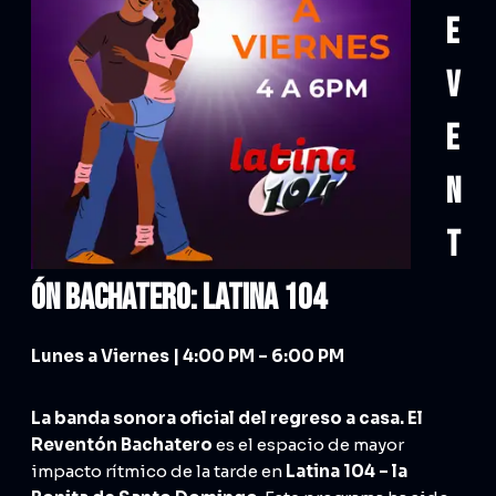
e
v
e
n
t
ón Bachatero: LATINA 104
Lunes a Viernes | 4:00 PM – 6:00 PM
La banda sonora oficial del regreso a casa.
El
Reventón Bachatero
es el espacio de mayor
impacto rítmico de la tarde en
Latina 104 – la